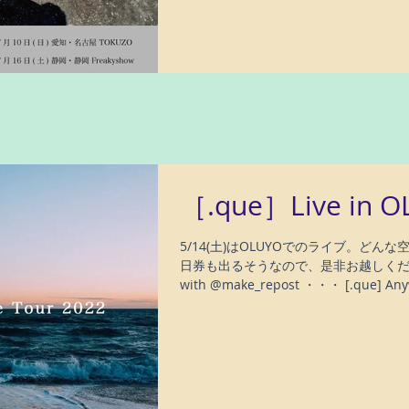
［.que］Live in 
5/14(土)はOLUYOでのライブ。どん
日券も出るそうなので、是非お越しください。 
with @make_repost ・・・ [.que] A
す。...