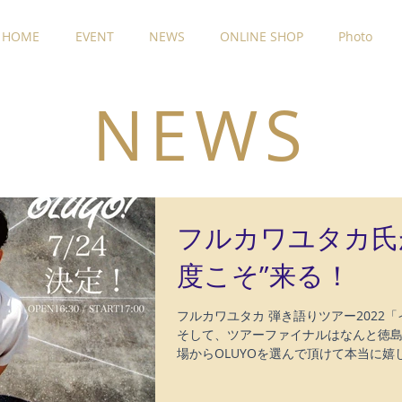
HOME
EVENT
NEWS
ONLINE SHOP
Photo
​NEWS
フルカワユタカ氏が
度こそ”来る！
フルカワユタカ 弾き語りツアー2022
そして、ツアーファイナルはなんと徳島！
場からOLUYOを選んで頂けて本当に嬉
ンプリートツアー「47 Your...